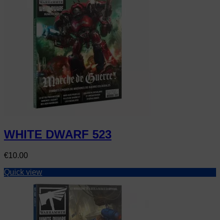
WHITE DWARF 523
Price
€10.00
Quick view