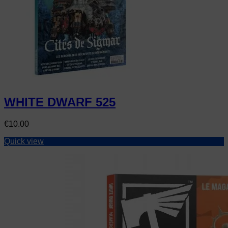
WHITE DWARF 525
Price
€10.00
Quick view