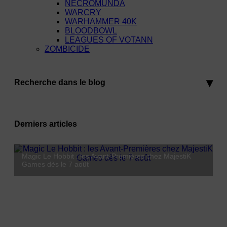
NECROMUNDA
WARCRY
WARHAMMER 40K
BLOODBOWL
LEAGUES OF VOTANN
ZOMBICIDE
Recherche dans le blog
Derniers articles
Magic Le Hobbit : les Avant-Premières chez MajestiK
Lorcana Hyperia City : Coco débarque le 23 octobre
Games dès le 7 août
Leaders : l'Empereur Vermillon débarque chez MajestiK Games !
MajestiK Games à Paris est Ludique 2026 : on vous y
2026
attend !