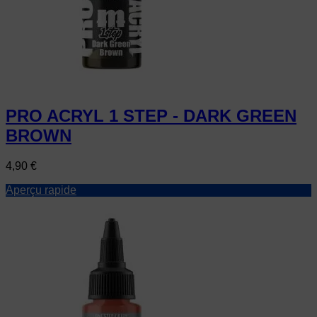
PRO ACRYL 1 STEP - DARK GREEN
BROWN
Prix
4,90 €
Aperçu rapide