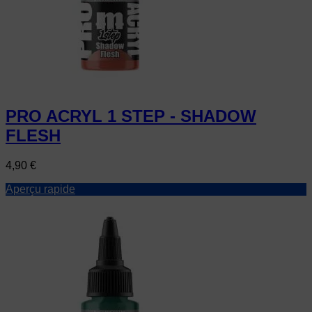
PRO ACRYL 1 STEP - SHADOW
FLESH
Prix
4,90 €
Aperçu rapide