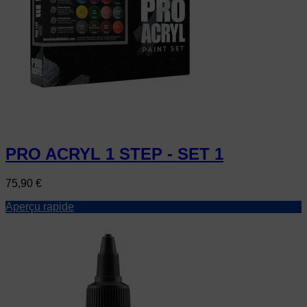
PRO ACRYL 1 STEP - SET 1
Prix
75,90 €
Aperçu rapide