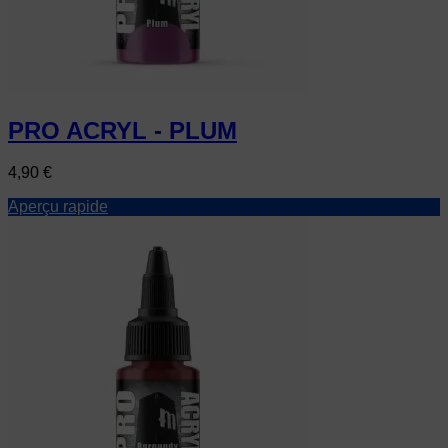
PRO ACRYL - PLUM
Prix
4,90 €
Aperçu rapide