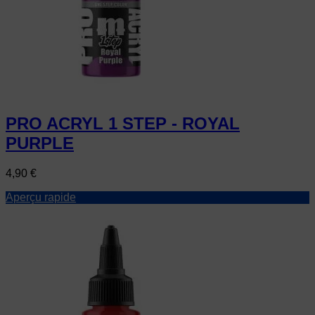
PRO ACRYL 1 STEP - ROYAL
PURPLE
Prix
4,90 €
Aperçu rapide