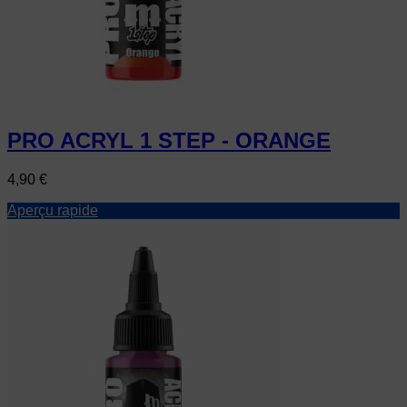
PRO ACRYL 1 STEP - ORANGE
Prix
4,90 €
Aperçu rapide