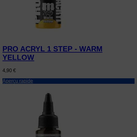
PRO ACRYL 1 STEP - WARM
YELLOW
Prix
4,90 €
Aperçu rapide