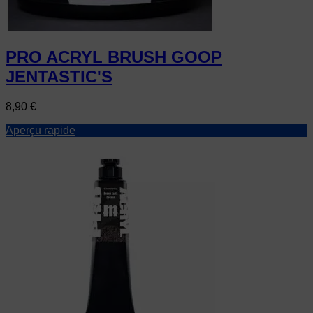
PRO ACRYL BRUSH GOOP
JENTASTIC'S
Prix
8,90 €
Aperçu rapide