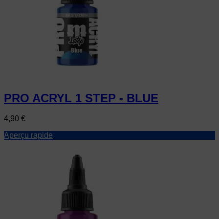
PRO ACRYL 1 STEP - BLUE
Prix
4,90 €
Aperçu rapide