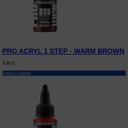
PRO ACRYL 1 STEP - WARM BROWN
Prix
4,90 €
Aperçu rapide