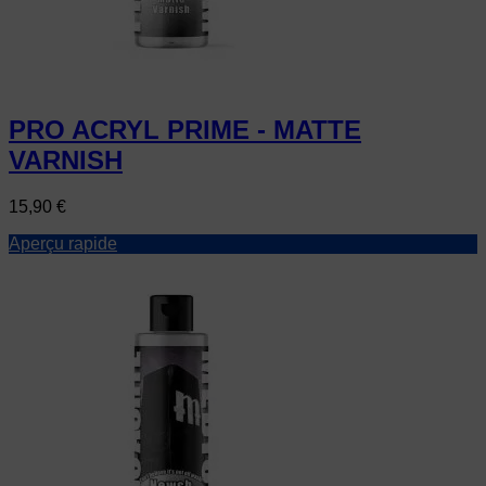
PRO ACRYL PRIME - MATTE
VARNISH
Prix
15,90 €
Aperçu rapide