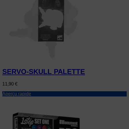
SERVO-SKULL PALETTE
Prix
11,90 €
Aperçu rapide