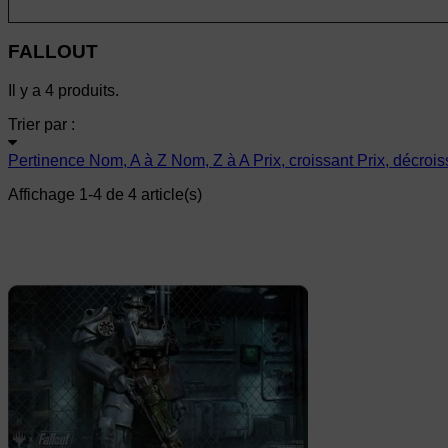
FALLOUT
Il y a 4 produits.
Trier par :
Pertinence
Nom, A à Z
Nom, Z à A
Prix, croissant
Prix, décrois
Affichage 1-4 de 4 article(s)