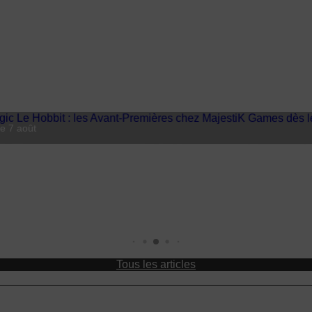
 7 août
MajestiK Games à Paris est Ludiq
Tous les articles