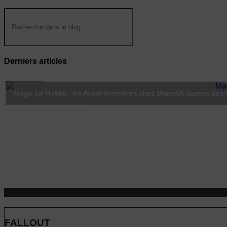
Derniers articles
Magic Le Hobbit : les Avant-Premières chez MajestiK Games dès le
Lorcana Hyperia City : Coco débarque le 23 octobre 2026
FALLOUT