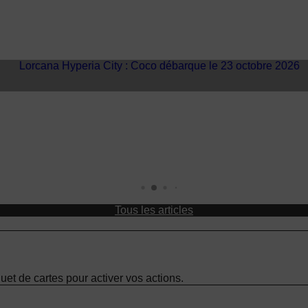
 7 août
MajestiK Games à Paris est Ludiq
Tous les articles
uet de cartes pour activer vos actions.