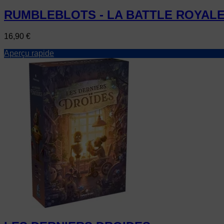
RUMBLEBLOTS - LA BATTLE ROYAL
Prix
16,90 €
Aperçu rapide