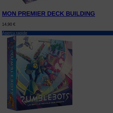
MON PREMIER DECK BUILDING
Prix
14,90 €
Aperçu rapide