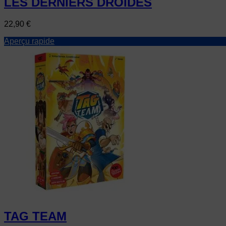
LES DERNIERS DROIDES
Prix
22,90 €
Aperçu rapide
TAG TEAM