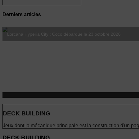
Derniers articles
Magic Le Hobbit : les Avant-Premières chez MajestiK Games dès le
Lorcana Hyperia City : Coco débarque le 23 octobre 2026
DECK BUILDING
Jeux dont la mécanique principale est la construction d'un paq
DECK BUILDING