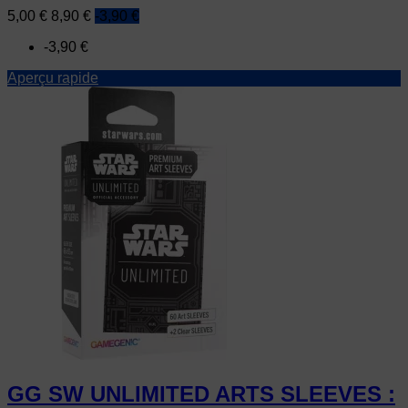
Prix
Prix
5,00 €
8,90 €
-3,90 €
de
-3,90 €
base
Aperçu rapide
GG SW UNLIMITED ARTS SLEEVES :