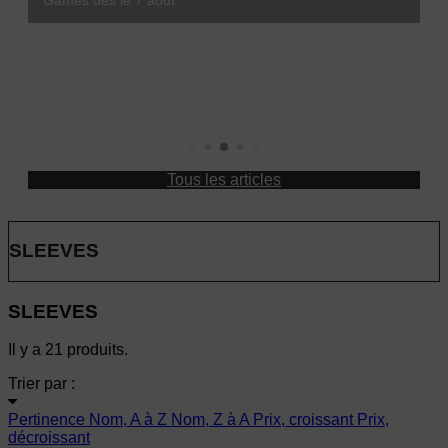
Games dès le 7 août
Leaders : l'Empereur Vermillon débarque chez MajestiK Games !
MajestiK Games à Paris est Ludique 2026 : on vous y
2026
attend !
Tous les articles
SLEEVES
SLEEVES
Il y a 21 produits.
Trier par :
Pertinence
Nom, A à Z
Nom, Z à A
Prix, croissant
Prix,
décroissant