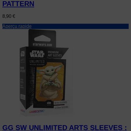
PATTERN
Prix
8,90 €
Aperçu rapide
GG SW UNLIMITED ARTS SLEEVES :