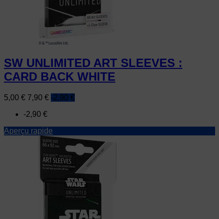
SW UNLIMITED ART SLEEVES :
CARD BACK WHITE
Prix
Prix
5,00 €
7,90 €
-2,90 €
de
-2,90 €
base
Aperçu rapide