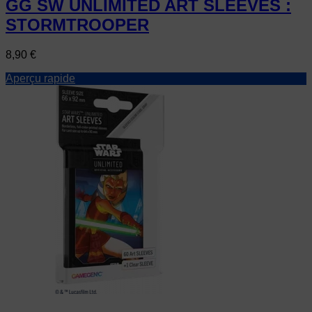
GG SW UNLIMITED ART SLEEVES :
STORMTROOPER
Prix
8,90 €
Aperçu rapide