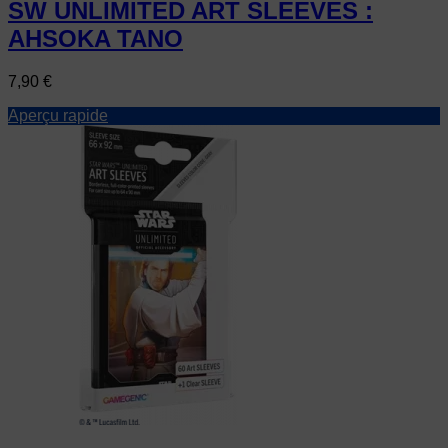
SW UNLIMITED ART SLEEVES :
AHSOKA TANO
Prix
7,90 €
Aperçu rapide