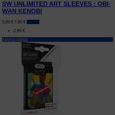
SW UNLIMITED ART SLEEVES : OBI-
WAN KENOBI
Prix
Prix
5,00 €
7,90 €
-2,90 €
de
-2,90 €
base
Aperçu rapide