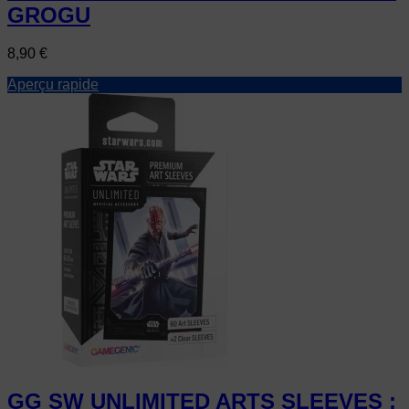
GROGU
Prix
8,90 €
Aperçu rapide
GG SW UNLIMITED ARTS SLEEVES :