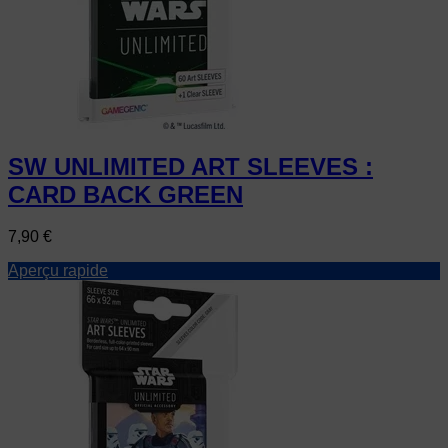
SW UNLIMITED ART SLEEVES :
CARD BACK GREEN
Prix
7,90 €
Aperçu rapide