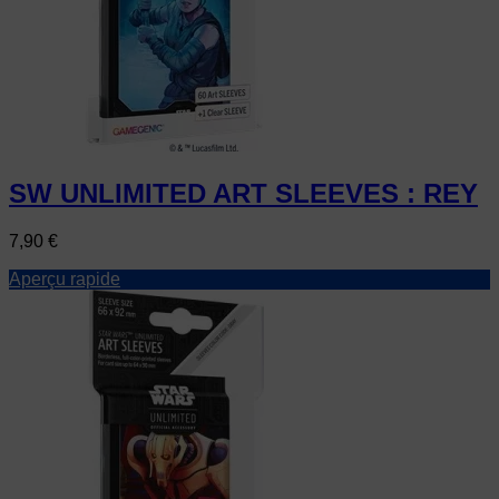
SW UNLIMITED ART SLEEVES : REY
Prix
7,90 €
Aperçu rapide