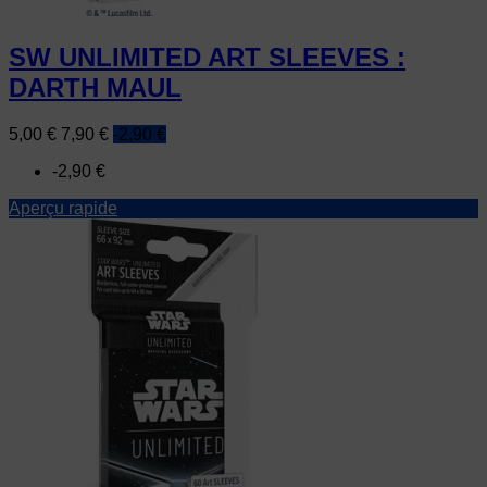
SW UNLIMITED ART SLEEVES :
DARTH MAUL
Prix
Prix
5,00 €
7,90 €
-2,90 €
de
-2,90 €
base
Aperçu rapide