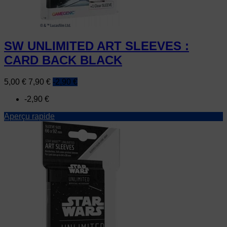
SW UNLIMITED ART SLEEVES :
CARD BACK BLACK
Prix
Prix
5,00 €
7,90 €
-2,90 €
de
-2,90 €
base
Aperçu rapide