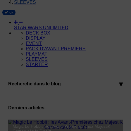
SLEEVES
ok
STAR WARS UNLIMITED
DECK BOX
DISPLAY
EVENT
PACK D'AVANT PREMIERE
PLAYMAT
SLEEVES
STARTER
Recherche dans le blog
Derniers articles
Magic Le Hobbit : les Avant-Premières chez MajestiK
Lorcana Hyperia City : Coco débarque le 23 octobre