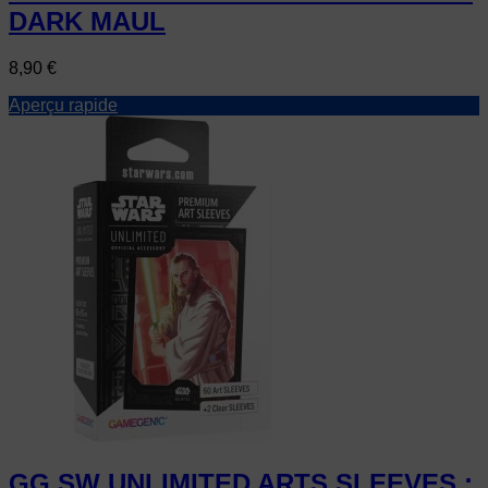
DARK MAUL
Prix
8,90 €
Aperçu rapide
GG SW UNLIMITED ARTS SLEEVES :