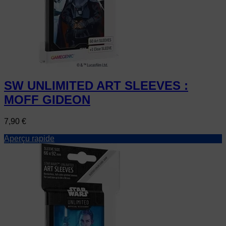
SW UNLIMITED ART SLEEVES :
MOFF GIDEON
Prix
7,90 €
Aperçu rapide