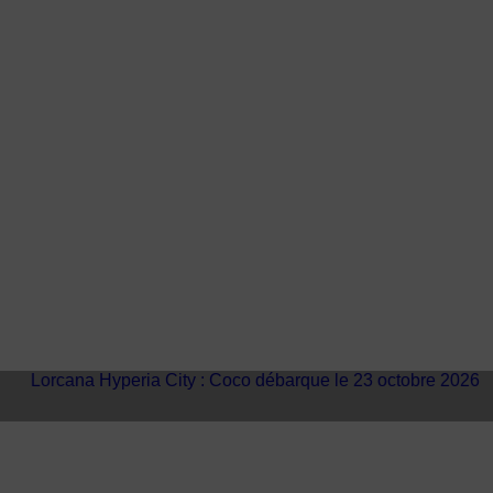
 7 août
MajestiK Games à Paris est Ludiq