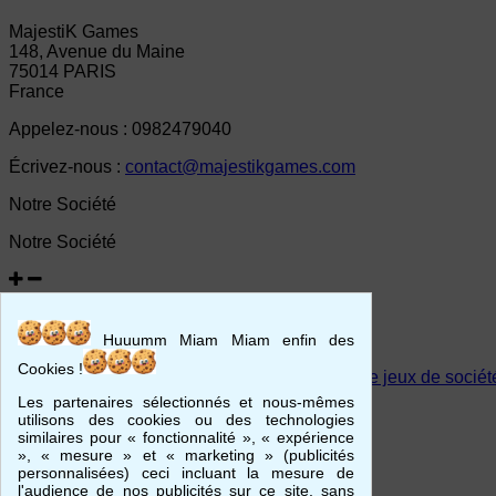
MajestiK Games
148, Avenue du Maine
75014 PARIS
France
Appelez-nous :
0982479040
Écrivez-nous :
contact@majestikgames.com
Notre Société
Notre Société
Mentions légales
Livraison et paiement
Huuumm Miam Miam enfin des
CGV
Cookies !
A propos de MajestiK Games — Boutique jeux de société, 
FAQ - Foire aux Questions
Les partenaires sélectionnés et nous-mêmes
Magasin
utilisons des cookies ou des technologies
similaires pour « fonctionnalité », « expérience
Votre compte
», « mesure » et « marketing » (publicités
personnalisées) ceci incluant la mesure de
l'audience de nos publicités sur ce site, sans
Votre compte