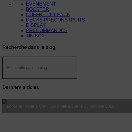
EVENEMENT
BOOSTER
COFFRET ET PACK
DECKS PRECONSTRUITS
DISPLAY
PRÉCOMMANDES
TIN BOX
Recherche dans le blog
Derniers articles
Magic Le Hobbit : les Avant-Premières chez MajestiK Games dès le
Lorcana Hyperia City : Coco débarque le 23 octobre 2026