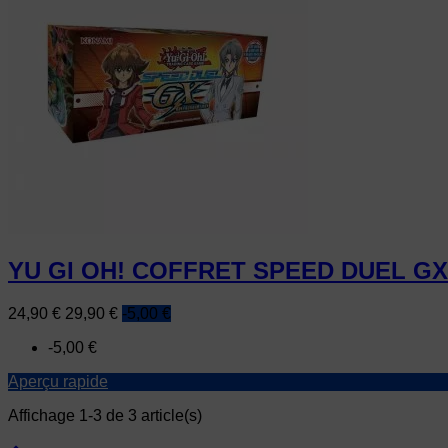
YU GI OH! COFFRET SPEED DUEL G
Prix
Prix
24,90 €
29,90 €
-5,00 €
de
-5,00 €
base
Aperçu rapide
Affichage 1-3 de 3 article(s)