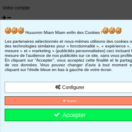
Votre compte
Informations personnelles
Huuumm Miam Miam enfin des Cookies !
Retours produit
Commandes
Les partenaires sélectionnés et nous-mêmes utilisons des cookies 
Avoirs
des technologies similaires pour « fonctionnalité », « expérience »,
Adresses
mesure » et « marketing » (publicités personnalisées) ceci incluant 
Bons de réduction
mesure de l'audience de nos publicités sur ce site, sans vous profile
En cliquant sur "Accepter", vous acceptez cette finalité et le parta
© 2026 - MajestiK Games
de vos données. Vous pouvez changer d'avis à tout moment 
cliquant sur l'étoile bleue en bas à gauche de votre écran.
Votre panier est vide Passer commande
Configurer
Rejeter
Accepter