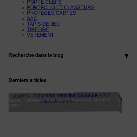
PORTE CLEFS
PORTFOLIO ET CLASSEURS
PROTEGES CARTES
SAC
TAPIS DE JEU
TIRELIRE
VETEMENT
Recherche dans le blog
Derniers articles
MajestiK Games à Paris est Ludique 2026 : on vous y
Leaders : l'Empereur Vermillon débarque chez MajestiK
attend !
Riftbound Vendetta (Set 4) : tout savoir avant la sortie du 31 juillet 2026
Magic : The Gathering Marvel Super Heroes — Ce qu'il
Games !
faut savoir avant la sortie