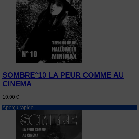
SOMBRE°10 LA PEUR COMME AU
CINEMA
Prix
10,00 €
Aperçu rapide