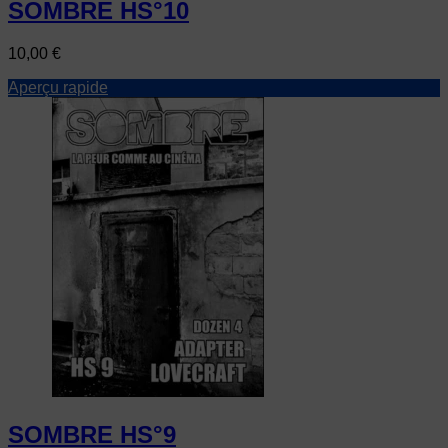
SOMBRE HS°10
Prix
10,00 €
Aperçu rapide
SOMBRE HS°9