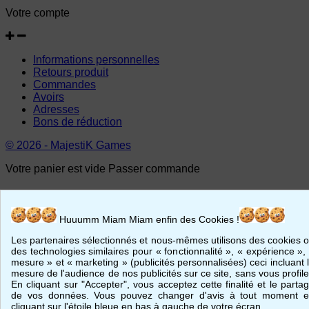
Votre compte
Informations personnelles
Retours produit
Commandes
Avoirs
Adresses
Bons de réduction
© 2026 - MajestiK Games
Votre panier est vide Passer commande
Huuumm Miam Miam enfin des Cookies !
Les partenaires sélectionnés et nous-mêmes utilisons des cookies 
des technologies similaires pour « fonctionnalité », « expérience »,
mesure » et « marketing » (publicités personnalisées) ceci incluant 
mesure de l'audience de nos publicités sur ce site, sans vous profile
En cliquant sur "Accepter", vous acceptez cette finalité et le parta
de vos données. Vous pouvez changer d'avis à tout moment 
cliquant sur l'étoile bleue en bas à gauche de votre écran.