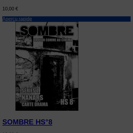
Prix
10,00 €
Aperçu rapide
SOMBRE HS°8