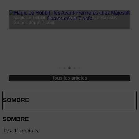
Magic Le Hobbit : les Avant-Premières chez MajestiK
Lorcana Hyperia City : Coco débarque le 23 octobre
Games dès le 7 août
Leaders : l'Empereur Vermillon débarque chez MajestiK Games !
MajestiK Games à Paris est Ludique 2026 : on vous y
2026
attend !
Tous les articles
SOMBRE
SOMBRE
Il y a 11 produits.