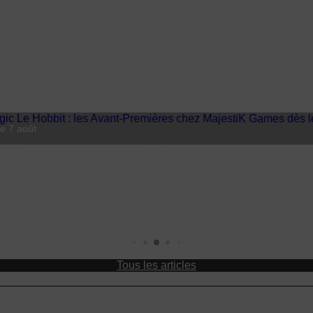
 7 août
MajestiK Games à Paris est Ludiq
Tous les articles