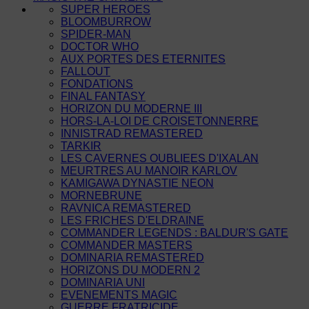
SUPER HEROES
BLOOMBURROW
SPIDER-MAN
DOCTOR WHO
AUX PORTES DES ETERNITES
FALLOUT
FONDATIONS
FINAL FANTASY
HORIZON DU MODERNE III
HORS-LA-LOI DE CROISETONNERRE
INNISTRAD REMASTERED
TARKIR
LES CAVERNES OUBLIEES D'IXALAN
MEURTRES AU MANOIR KARLOV
KAMIGAWA DYNASTIE NEON
MORNEBRUNE
RAVNICA REMASTERED
LES FRICHES D'ELDRAINE
COMMANDER LEGENDS : BALDUR'S GATE
COMMANDER MASTERS
DOMINARIA REMASTERED
HORIZONS DU MODERN 2
DOMINARIA UNI
EVENEMENTS MAGIC
GUERRE FRATRICIDE