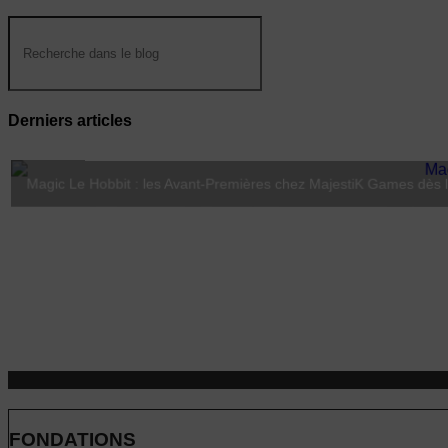
Derniers articles
Magic Le Hobbit : les Avant-Premières chez MajestiK Games dès le
Lorcana Hyperia City : Coco débarque le 23 octobre 2026
FONDATIONS