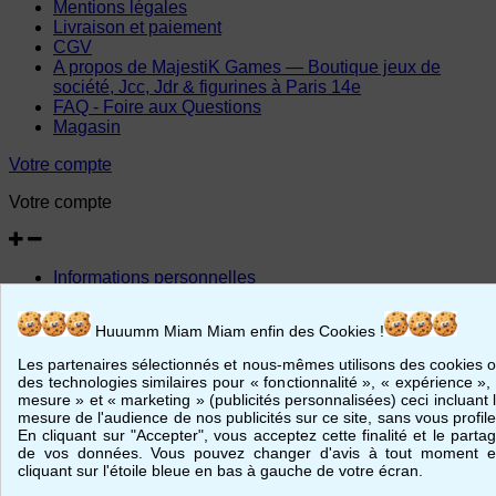
Mentions légales
Livraison et paiement
CGV
A propos de MajestiK Games — Boutique jeux de
société, Jcc, Jdr & figurines à Paris 14e
FAQ - Foire aux Questions
Magasin
Votre compte
Votre compte
Informations personnelles
Retours produit
Commandes
Huuumm Miam Miam enfin des Cookies !
Avoirs
Adresses
Les partenaires sélectionnés et nous-mêmes utilisons des cookies 
Bons de réduction
des technologies similaires pour « fonctionnalité », « expérience »,
mesure » et « marketing » (publicités personnalisées) ceci incluant 
© 2026 - MajestiK Games
mesure de l'audience de nos publicités sur ce site, sans vous profile
En cliquant sur "Accepter", vous acceptez cette finalité et le parta
Votre panier est vide Passer commande
de vos données. Vous pouvez changer d'avis à tout moment 
cliquant sur l'étoile bleue en bas à gauche de votre écran.