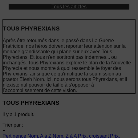
Tous les articles
TOUS PHYREXIANS
Après être retournés dans le passé dans La Guerre
Fratricide, nos héros doivent reporter leur attention sur la
menace grandissante qui plane sur eux avec Tous
Phyrexians. Et tous n'en sortiront pas indemnes... ou
inchangés. Tous Phyrexians explore le plan de la Nouvelle
Phyrexia et nous montre à quoi ressemble le foyer des
Phyrexians, ainsi que ce qu'implique la soumission au
praetor Elesh Norn. Ici, nous serons tous Phyrexians, et il
n'existe nul pouvoir de taille à s'opposer à
l'accomplissement de cette vision.
TOUS PHYREXIANS
Il y a 1 produit.
Trier par :
Pertinence
Nom, A à Z
Nom, Z à A
Prix, croissant
Prix,