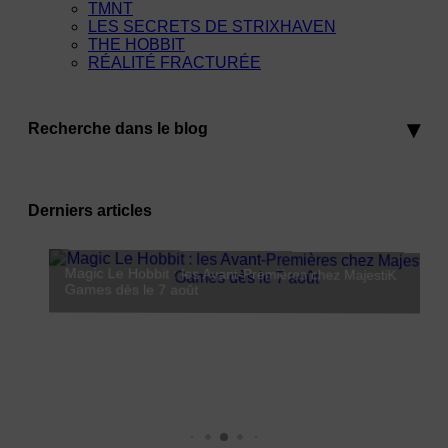
TMNT
LES SECRETS DE STRIXHAVEN
THE HOBBIT
RÉALITÉ FRACTURÉE
Recherche dans le blog
Derniers articles
Magic Le Hobbit : les Avant-Premières chez MajestiK
Lorcana Hyperia City : Coco débarque le 23 octobre
Games dès le 7 août
Leaders : l'Empereur Vermillon débarque chez MajestiK Games !
MajestiK Games à Paris est Ludique 2026 : on vous y
2026
attend !