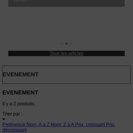
Riftbound Vendetta (Set 4) : tout savoir avant la sortie du 
Games !
faut savoir avant la sortie
Tous les articles
EVENEMENT
EVENEMENT
Il y a 2 produits.
Trier par :
Pertinence
Nom, A à Z
Nom, Z à A
Prix, croissant
Prix,
décroissant