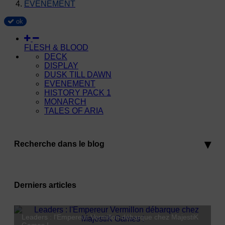
EVENEMENT
ok
FLESH & BLOOD
DECK
DISPLAY
DUSK TILL DAWN
EVENEMENT
HISTORY PACK 1
MONARCH
TALES OF ARIA
Recherche dans le blog
Derniers articles
MajestiK Games à Paris est Ludique 2026 : on vous y
Leaders : l'Empereur Vermillon débarque chez MajestiK
attend !
Magic : The Gathering Marvel Super Heroes — Ce qu'il