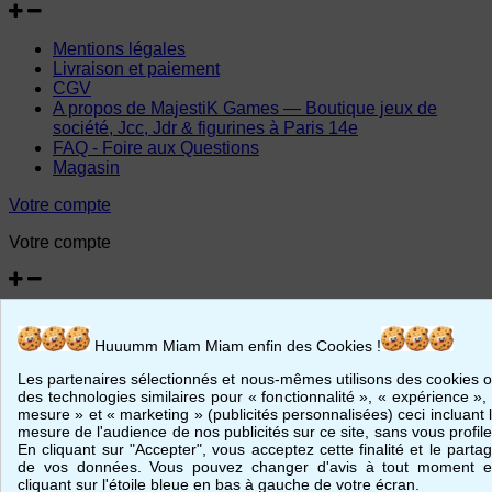
Mentions légales
Livraison et paiement
CGV
A propos de MajestiK Games — Boutique jeux de
société, Jcc, Jdr & figurines à Paris 14e
FAQ - Foire aux Questions
Magasin
Votre compte
Votre compte
Informations personnelles
Retours produit
Huuumm Miam Miam enfin des Cookies !
Commandes
Avoirs
Les partenaires sélectionnés et nous-mêmes utilisons des cookies 
Adresses
des technologies similaires pour « fonctionnalité », « expérience »,
mesure » et « marketing » (publicités personnalisées) ceci incluant 
Bons de réduction
mesure de l'audience de nos publicités sur ce site, sans vous profile
En cliquant sur "Accepter", vous acceptez cette finalité et le parta
© 2026 - MajestiK Games
de vos données. Vous pouvez changer d'avis à tout moment 
cliquant sur l'étoile bleue en bas à gauche de votre écran.
Votre panier est vide Passer commande