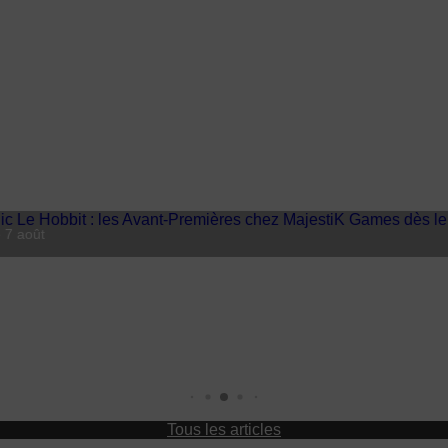
 7 août
MajestiK Games à Paris est Ludiq
Tous les articles