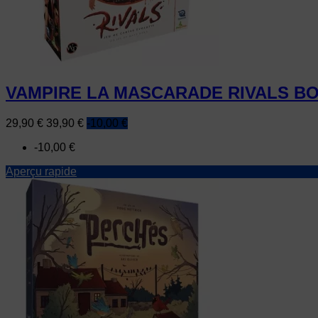
VAMPIRE LA MASCARADE RIVALS BO
Prix
Prix
29,90 €
39,90 €
-10,00 €
de
-10,00 €
base
Aperçu rapide