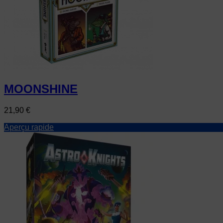
MOONSHINE
Prix
21,90 €
Aperçu rapide