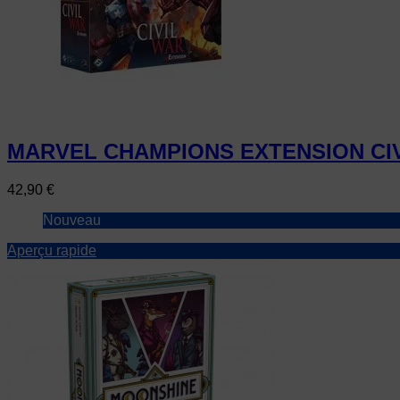
MARVEL CHAMPIONS EXTENSION CI
Prix
42,90 €
Nouveau
Aperçu rapide