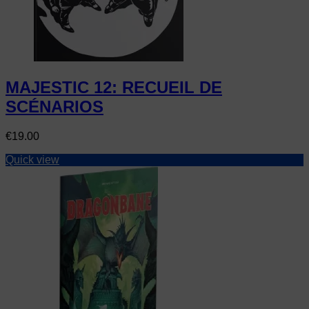
MAJESTIC 12: RECUEIL DE
SCÉNARIOS
Price
€19.00
Quick view