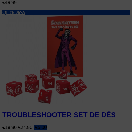
Price
€49.99
Quick view
TROUBLESHOOTER SET DE DÉS
Price
Regular
€19.90
€24.90
-€5.00