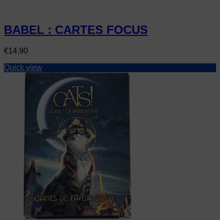
BABEL : CARTES FOCUS
Price
€14.90
Quick view