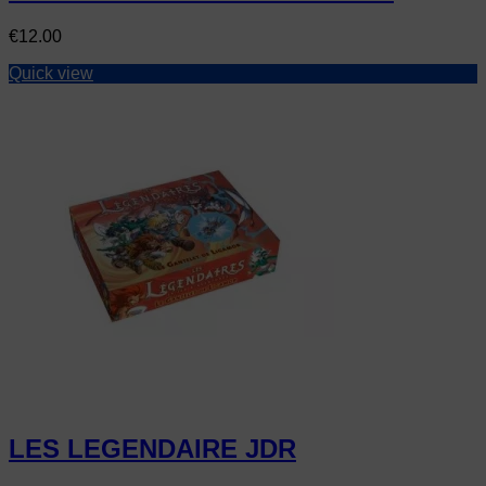
Price
€12.00
Quick view
LES LEGENDAIRE JDR