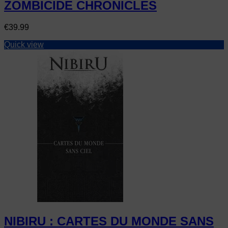
ZOMBICIDE CHRONICLES
Price
€39.99
Quick view
NIBIRU : CARTES DU MONDE SANS