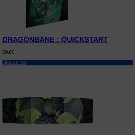
DRAGONBANE : QUICKSTART
Price
€9.00
Quick view