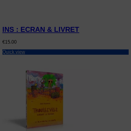
INS : ECRAN & LIVRET
Price
€15.00
Quick view