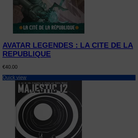
AVATAR LEGENDES : LA CITE DE LA
REPUBLIQUE
Price
€40.00
Quick view