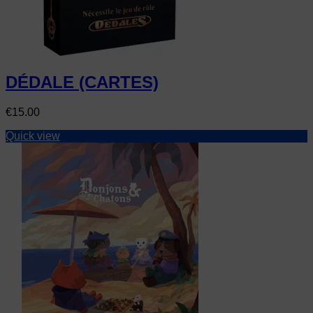
DÉDALE (CARTES)
Price
€15.00
Quick view