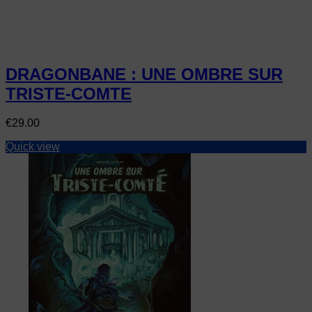
DRAGONBANE : UNE OMBRE SUR
TRISTE-COMTE
Price
€29.00
Quick view