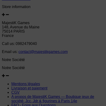
Store information
MajestiK Games
148, Avenue du Maine
75014 PARIS
France
Call us:
0982479040
Email us:
contact@majestikgames.com
Notre Société
Notre Société
Mentions légales
Livraison et paiement
CGV
A propos de MajestiK Games — Boutique jeux de
société, Jcc, Jdr & figurines à Paris 14e
FAQ - Foire aux Questions