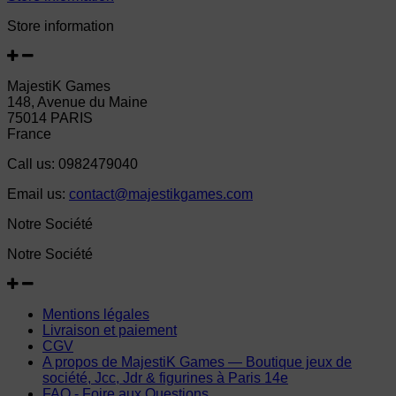
Store information
MajestiK Games
148, Avenue du Maine
75014 PARIS
France
Call us:
0982479040
Email us:
contact@majestikgames.com
Notre Société
Notre Société
Mentions légales
Livraison et paiement
CGV
A propos de MajestiK Games — Boutique jeux de
société, Jcc, Jdr & figurines à Paris 14e
FAQ - Foire aux Questions