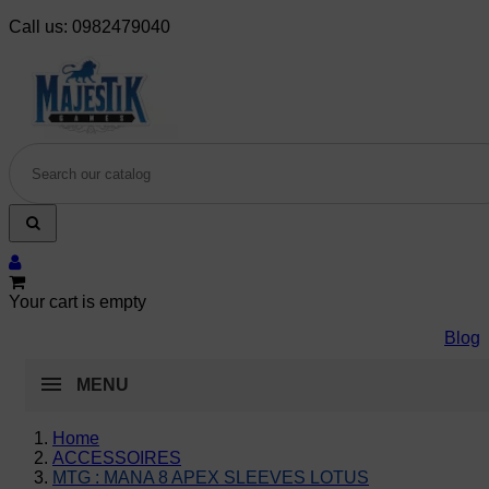
Call us:
0982479040
Your cart is empty
Blog
MENU
Home
ACCESSOIRES
MTG : MANA 8 APEX SLEEVES LOTUS