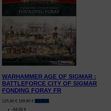
WARHAMMER AGE OF SIGMAR :
BATTLEFORCE CITY OF SIGMAR
FONDING FORAY FR
Prix
Prix
125,90 €
189,90 €
-64,00 €
de
-64,00 €
base