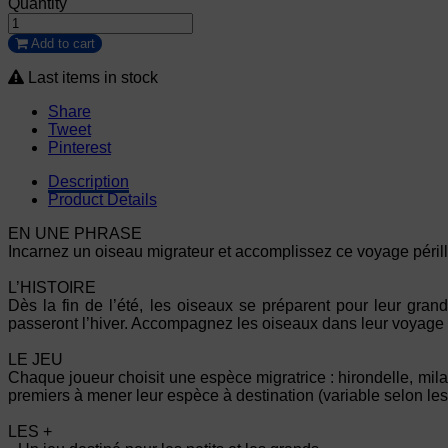
Quantity
Add to cart
Last items in stock
Share
Tweet
Pinterest
Description
Product Details
EN UNE PHRASE
Incarnez un oiseau migrateur et accomplissez ce voyage périll
L’HISTOIRE
Dès la fin de l’été, les oiseaux se préparent pour leur grand
passeront l’hiver. Accompagnez les oiseaux dans leur voyage : 
LE JEU
Chaque joueur choisit une espèce migratrice : hirondelle, mila
premiers à mener leur espèce à destination (variable selon le
LES +