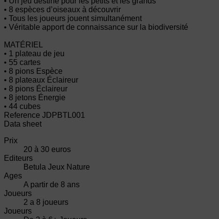
• Un jeu destiné pour les petits et les grands
• 8 espèces d’oiseaux à découvrir
• Tous les joueurs jouent simultanément
• Véritable apport de connaissance sur la biodiversité
MATÉRIEL
• 1 plateau de jeu
• 55 cartes
• 8 pions Espèce
• 8 plateaux Éclaireur
• 8 pions Éclaireur
• 8 jetons Énergie
• 44 cubes
Reference
JDPBTL001
Data sheet
Prix
20 à 30 euros
Editeurs
Betula Jeux Nature
Ages
A partir de 8 ans
Joueurs
2 a 8 joueurs
Joueurs