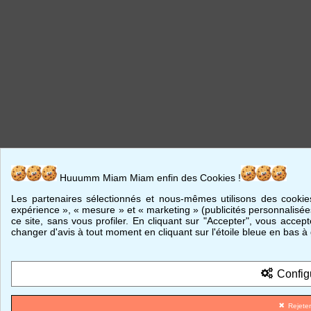
Huuumm Miam Miam enfin des Cookies !
Les partenaires sélectionnés et nous-mêmes utilisons des cookies
expérience », « mesure » et « marketing » (publicités personnalisées
ce site, sans vous profiler. En cliquant sur "Accepter", vous accep
changer d'avis à tout moment en cliquant sur l'étoile bleue en bas à
Config
Rejete