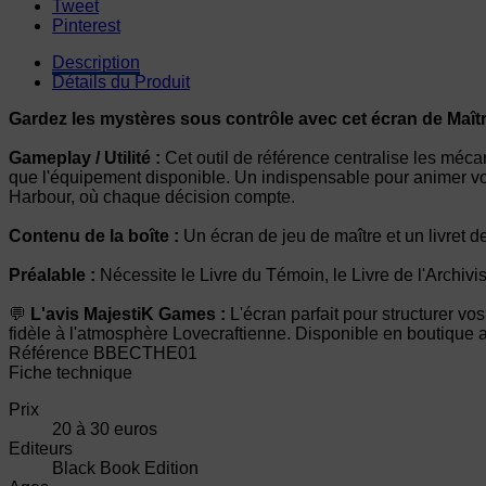
Tweet
Pinterest
Description
Détails du Produit
Gardez les mystères sous contrôle avec cet écran de Maît
Gameplay / Utilité :
Cet outil de référence centralise les méca
que l'équipement disponible. Un indispensable pour animer vo
Harbour, où chaque décision compte.
Contenu de la boîte :
Un écran de jeu de maître et un livret 
Préalable :
Nécessite le Livre du Témoin, le Livre de l'Archivi
💬
L'avis MajestiK Games :
L'écran parfait pour structurer vo
fidèle à l'atmosphère Lovecraftienne. Disponible en boutique
Référence
BBECTHE01
Fiche technique
Prix
20 à 30 euros
Editeurs
Black Book Edition