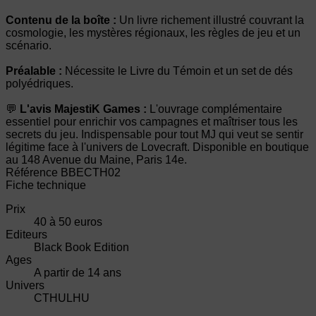
Contenu de la boîte :
Un livre richement illustré couvrant la
cosmologie, les mystères régionaux, les règles de jeu et un
scénario.
Préalable :
Nécessite le Livre du Témoin et un set de dés
polyédriques.
💬
L'avis MajestiK Games :
L'ouvrage complémentaire
essentiel pour enrichir vos campagnes et maîtriser tous les
secrets du jeu. Indispensable pour tout MJ qui veut se sentir
légitime face à l'univers de Lovecraft. Disponible en boutique
au 148 Avenue du Maine, Paris 14e.
Référence
BBECTH02
Fiche technique
Prix
40 à 50 euros
Editeurs
Black Book Edition
Ages
A partir de 14 ans
Univers
CTHULHU