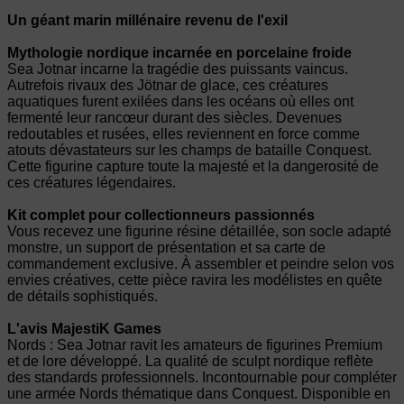
Un géant marin millénaire revenu de l'exil
Mythologie nordique incarnée en porcelaine froide
Sea Jotnar incarne la tragédie des puissants vaincus.
Autrefois rivaux des Jötnar de glace, ces créatures
aquatiques furent exilées dans les océans où elles ont
fermenté leur rancœur durant des siècles. Devenues
redoutables et rusées, elles reviennent en force comme
atouts dévastateurs sur les champs de bataille Conquest.
Cette figurine capture toute la majesté et la dangerosité de
ces créatures légendaires.
Kit complet pour collectionneurs passionnés
Vous recevez une figurine résine détaillée, son socle adapté
monstre, un support de présentation et sa carte de
commandement exclusive. À assembler et peindre selon vos
envies créatives, cette pièce ravira les modélistes en quête
de détails sophistiqués.
L'avis MajestiK Games
Nords : Sea Jotnar ravit les amateurs de figurines Premium
et de lore développé. La qualité de sculpt nordique reflète
des standards professionnels. Incontournable pour compléter
une armée Nords thématique dans Conquest. Disponible en