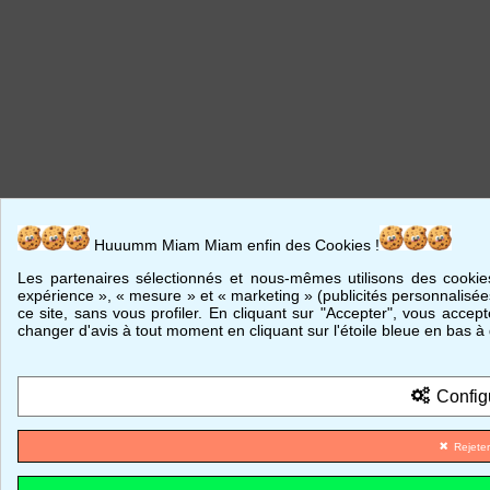
Huuumm Miam Miam enfin des Cookies !
Les partenaires sélectionnés et nous-mêmes utilisons des cookies
expérience », « mesure » et « marketing » (publicités personnalisées
ce site, sans vous profiler. En cliquant sur "Accepter", vous accep
changer d'avis à tout moment en cliquant sur l'étoile bleue en bas à
Config
Rejete