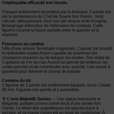
l'impitoyable efficacité Iron Hands
Presque entièrement reconstruit par la bionique, Caanok Var
est la quintessence du Chef de Guerre Iron Hands : froid,
calculé, ultra-puissant. Seul son œil unique reste d'origine,
témoignage silencieux de millénaires de combats. Cette
figurine incarne la fusion parfaite entre le guerrier et la
machine.
Puissance au combat
Vêtu d'une armure Terminator magistrale, Caanok Var brandit
la redoutable masse Axiom capable de pulvériser les
champions ennemis ou de balayer les hordes. Son statut de
Capitaine de Fer du clan Avernii lui permet de renforcer les
unités proches et de commander avec autorité. Une meule à
guerriers pour dominer le champ de bataille.
Contenu du kit
1 figurine de Caanok Var entièrement équipée, socle Citadel
50 mm. Figurine non peinte et à assembler.
💬
L'avis MajestiK Games
— Une statue imposante et
élégante, parfaite comme centre focal d'une armée Iron
Hands. Le détail des augmétiques est spectaculaire à
peindre, et sa masse Axiom est un régal de modélisme. À