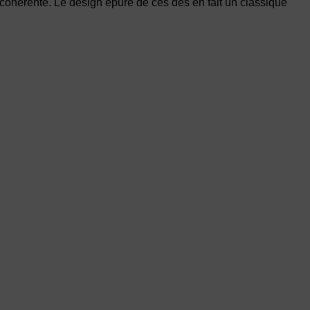
 cohérente. Le design épuré de ces dés en fait un classique