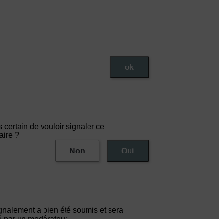
ok
 certain de vouloir signaler ce
ire ?
Non
Oui
ignalement a bien été soumis et sera
 par un modérateur.