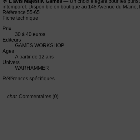
💬
L'avis MajestiK Games
— Un choix élégant pour les purist
intemporel. Disponible en boutique au 148 Avenue du Maine, 
Référence
55-65
Fiche technique
Prix
30 à 40 euros
Editeurs
GAMES WORKSHOP
Ages
A partir de 12 ans
Univers
WARHAMMER
Références spécifiques
Commentaires (0)