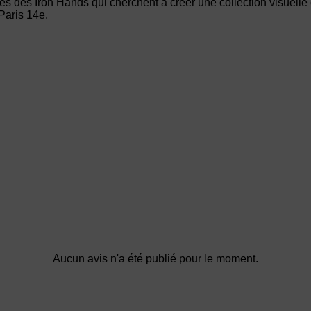
es des Iron Hands qui cherchent à créer une collection visuelle
Paris 14e.
Aucun avis n'a été publié pour le moment.